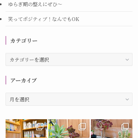
ゆらぎ期の整えにぜひ～
笑ってポジティブ！なんでもOK
カテゴリー
カ
テ
ゴ
リ
アーカイブ
ー
ア
ー
カ
イ
ブ