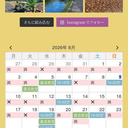
さらに読み込む
Instagram でフォロー
2026年 8月
月
火
水
木
金
土
日
27
28
29
30
31
1
2
満
満
満
満
満
満
3
4
5
6
7
8
9
満
満
書道教室
14-18空
満
13:00空
書道教室
10
11
12
13
14
15
16
満
15:00空
満
17
18
19
20
21
22
23
満
10:00空
満
書道教室
10:00空
満
書道教室
満
17:00空