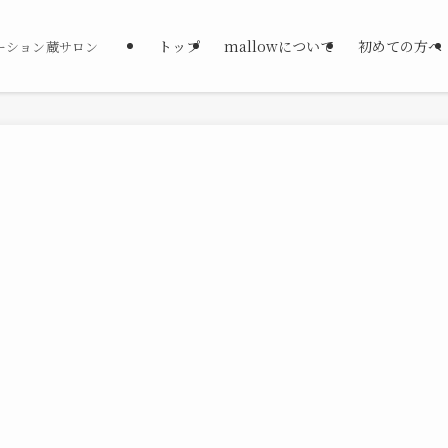
トップ
mallowについて
初めての方へ
ーション蔵サロン