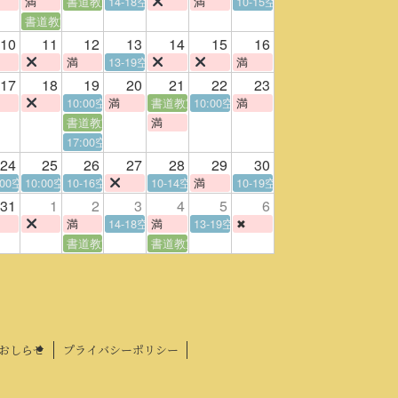
満
書道教室
14-18空
満
10-15空
書道教室
10
11
12
13
14
15
16
満
13-19空
満
17
18
19
20
21
22
23
10:00空
満
書道教室
10:00空
満
書道教室
満
17:00空
24
25
26
27
28
29
30
:00空
10:00空
10-16空
10-14空
満
10-19空
31
1
2
3
4
5
6
満
14-18空
満
13-19空
✖
書道教室
書道教室
おしらせ
プライバシーポリシー