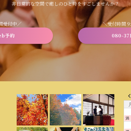
非日常的な空間で癒しのひと時をすごしませんか？
時間受付中／
＼受付時間 9:3
eb予約
080-37
満