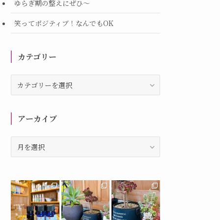
ゆらぎ期の整えにぜひ～
笑ってポジティブ！なんでもOK
カテゴリー
カ
テ
ゴ
リ
アーカイブ
ー
ア
ー
カ
イ
ブ