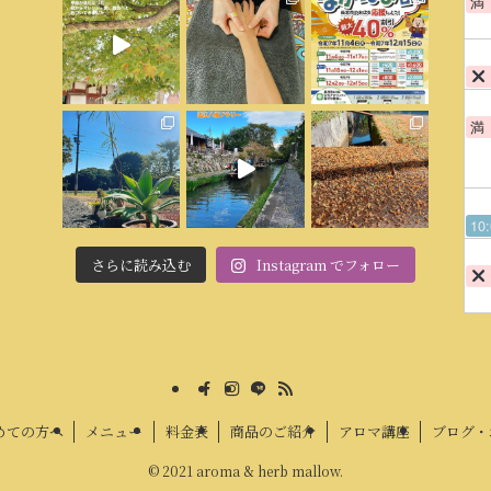
満
満
10
さらに読み込む
Instagram でフォロー
めての方へ
メニュー
料金表
商品のご紹介
アロマ講座
ブログ・
©
2021 aroma & herb mallow.