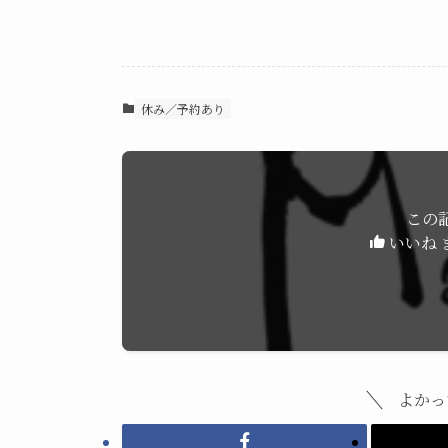
休み／予約あり
この
いいね 
よかっ