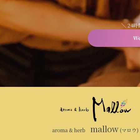
＼ 24
W
mallow
aroma & herb
(マロウ)