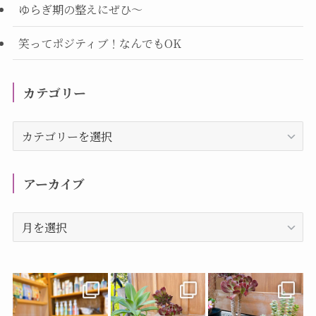
ゆらぎ期の整えにぜひ～
笑ってポジティブ！なんでもOK
カテゴリー
カ
テ
ゴ
リ
アーカイブ
ー
ア
ー
カ
イ
ブ