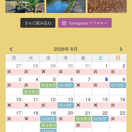
さらに読み込む
Instagram でフォロー
2026年 8月
月
火
水
木
金
土
日
27
28
29
30
31
1
2
満
満
満
満
満
満
3
4
5
6
7
9
8
満
満
書道教室
14-18空
満
10-15空
書道教室
10
11
12
13
14
15
16
満
13-19空
満
17
18
19
20
21
22
23
満
10:00空
満
書道教室
10:00空
満
書道教室
満
17:00空