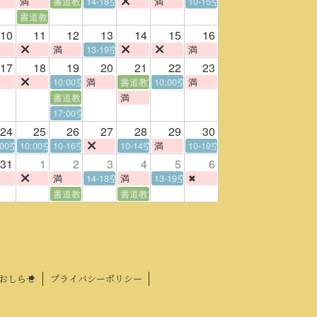
満
書道教室
14-18空
満
10-15空
書道教室
10
11
12
13
14
15
16
満
13-19空
満
17
18
19
20
21
22
23
10:00空
満
書道教室
10:00空
満
書道教室
満
17:00空
24
25
26
27
28
29
30
:00空
10:00空
10-16空
10-14空
満
10-19空
31
1
2
3
4
5
6
満
14-18空
満
13-19空
✖
書道教室
書道教室
おしらせ
プライバシーポリシー