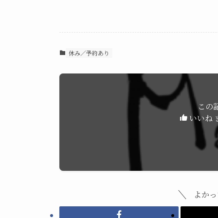
休み／予約あり
この
いいね 
よかっ