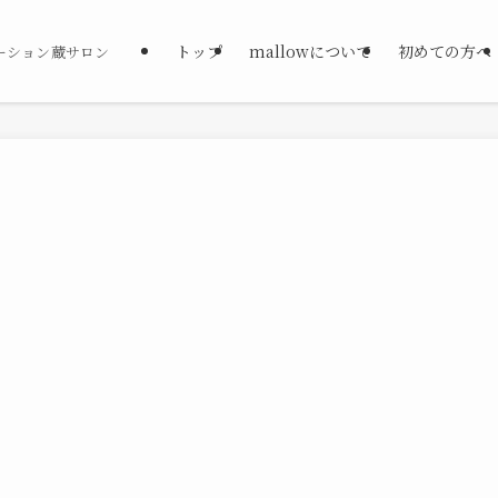
トップ
mallowについて
初めての方へ
ーション蔵サロン