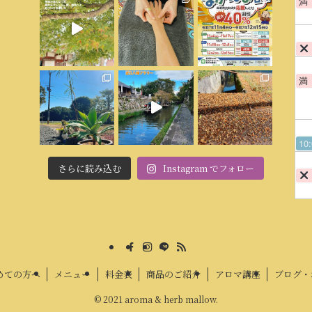
満
満
10
さらに読み込む
Instagram でフォロー
めての方へ
メニュー
料金表
商品のご紹介
アロマ講座
ブログ・
©
2021 aroma & herb mallow.