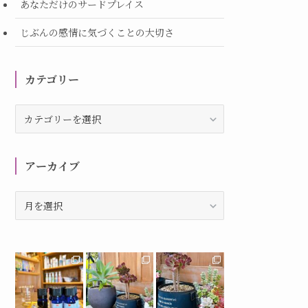
あなただけのサードプレイス
じぶんの感情に気づくことの大切さ
カテゴリー
カ
テ
ゴ
リ
アーカイブ
ー
ア
ー
カ
イ
ブ