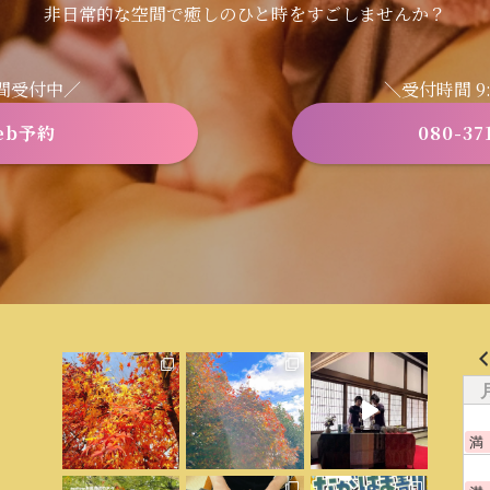
非日常的な空間で癒しのひと時をすごしませんか？
時間受付中／
＼受付時間 9:3
eb予約
080-37
満