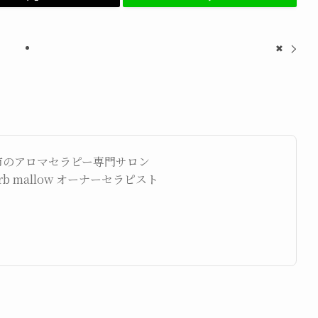
✖
市のアロマセラピー専門サロン
herb mallow オーナーセラピスト