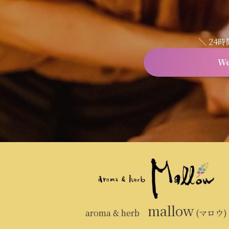
＼ 24
W
mallow
aroma & herb
(マロウ)