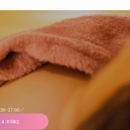
0~17:00／
14-0582