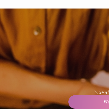
＼ 24
W