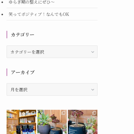
ゆらぎ期の整えにぜひ～
笑ってポジティブ！なんでもOK
カテゴリー
カ
テ
ゴ
リ
アーカイブ
ー
ア
ー
カ
イ
ブ