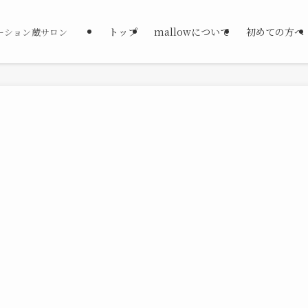
トップ
mallowについて
初めての方へ
ーション蔵サロン