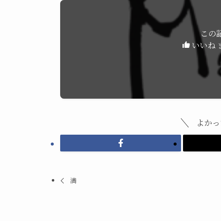
この
いいね 
よかっ
満