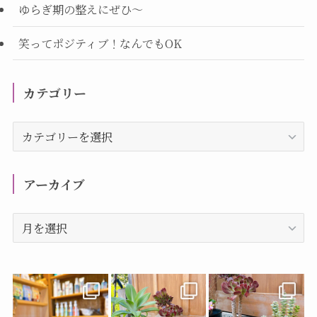
ゆらぎ期の整えにぜひ～
笑ってポジティブ！なんでもOK
カテゴリー
カ
テ
ゴ
リ
アーカイブ
ー
ア
ー
カ
イ
ブ