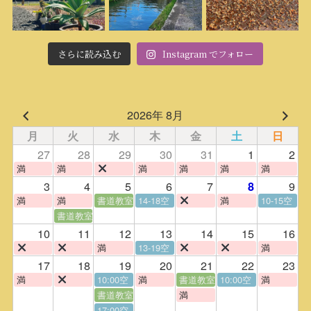
さらに読み込む
Instagram でフォロー
2026年 8月
月
火
水
木
金
土
日
27
28
29
30
31
1
2
満
満
満
満
満
満
3
4
5
6
7
9
8
満
満
書道教室
14-18空
満
10-15空
書道教室
10
11
12
13
14
15
16
満
13-19空
満
17
18
19
20
21
22
23
満
10:00空
満
書道教室
10:00空
満
書道教室
満
17:00空