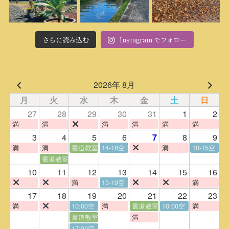
さらに読み込む
Instagram でフォロー
2026年 8月
月
火
水
木
金
土
日
27
28
29
30
31
1
2
満
満
満
満
満
満
3
4
5
6
8
9
7
満
満
書道教室
14-18空
満
10-15空
書道教室
10
11
12
13
14
15
16
満
13-19空
満
17
18
19
20
21
22
23
満
10:00空
満
書道教室
10:00空
満
書道教室
満
17:00空