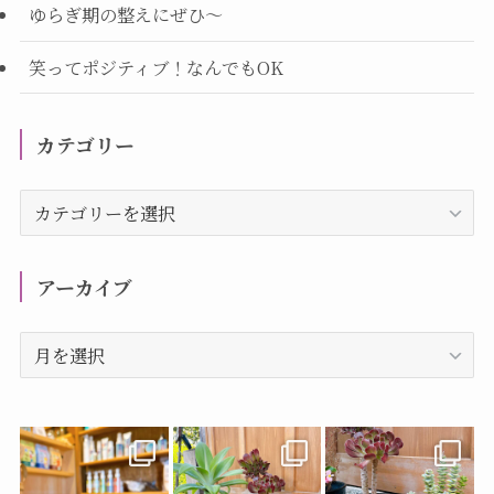
ゆらぎ期の整えにぜひ～
笑ってポジティブ！なんでもOK
カテゴリー
カ
テ
ゴ
リ
アーカイブ
ー
ア
ー
カ
イ
ブ