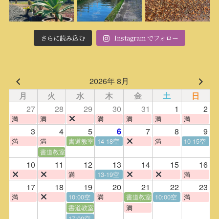
さらに読み込む
Instagram でフォロー
2026年 8月
月
火
水
木
金
土
日
27
28
29
30
31
1
2
満
満
満
満
満
満
3
4
5
7
8
9
6
満
満
書道教室
14-18空
満
10-15空
書道教室
10
11
12
13
14
15
16
満
13-19空
満
17
18
19
20
21
22
23
満
10:00空
満
書道教室
10:00空
満
書道教室
満
17:00空