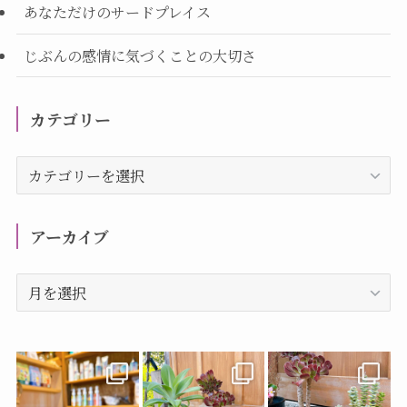
あなただけのサードプレイス
じぶんの感情に気づくことの大切さ
カテゴリー
カ
テ
ゴ
リ
アーカイブ
ー
ア
ー
カ
イ
ブ