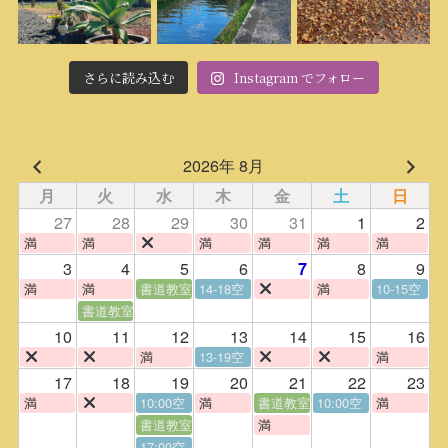
さらに読み込む
Instagram でフォロー
2026年 8月
月
火
水
木
金
土
日
27
28
29
30
31
1
2
満
満
満
満
満
満
3
4
5
6
8
9
7
満
満
書道教室
14-18空
満
10-15空
書道教室
10
11
12
13
14
15
16
満
13-19空
満
17
18
19
20
21
22
23
満
10:00空
満
書道教室
10:00空
満
書道教室
満
17:00空