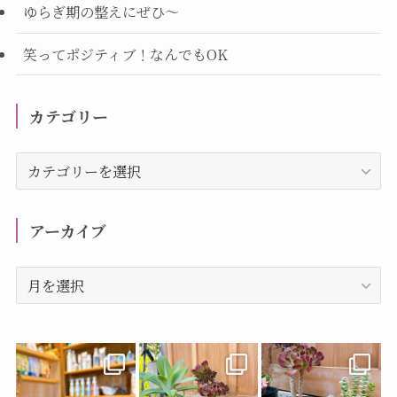
ゆらぎ期の整えにぜひ～
笑ってポジティブ！なんでもOK
カテゴリー
カ
テ
ゴ
リ
アーカイブ
ー
ア
ー
カ
イ
ブ