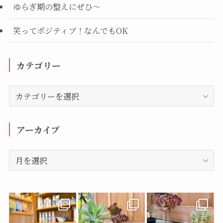
ゆらぎ期の整えにぜひ～
笑ってポジティブ！なんでもOK
カテゴリー
カ
テ
ゴ
リ
アーカイブ
ー
ア
ー
カ
イ
ブ