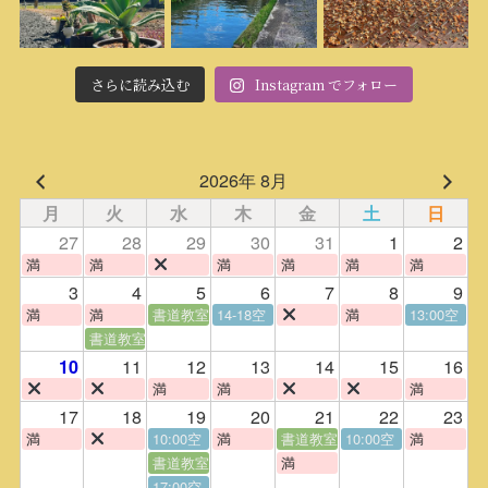
さらに読み込む
Instagram でフォロー
2026年 8月
月
火
水
木
金
土
日
27
28
29
30
31
1
2
満
満
満
満
満
満
3
4
5
6
7
8
9
満
満
書道教室
14-18空
満
13:00空
書道教室
11
12
13
14
15
16
10
満
満
満
17
18
19
20
21
22
23
満
10:00空
満
書道教室
10:00空
満
書道教室
満
17:00空