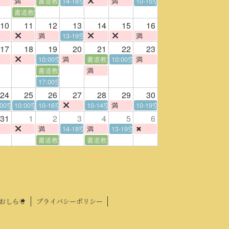
満
書道教室
14-18空
満
10-15空
書道教室
10
11
12
13
14
15
16
満
13-19空
満
17
18
19
20
21
22
23
10:00空
満
書道教室
10:00空
満
書道教室
満
17:00空
24
25
26
27
28
29
30
:00空
10:00空
10-16空
10-14空
満
10-19空
31
1
2
3
4
5
6
満
14-18空
満
13-19空
✖
書道教室
書道教室
おしらせ
プライバシーポリシー