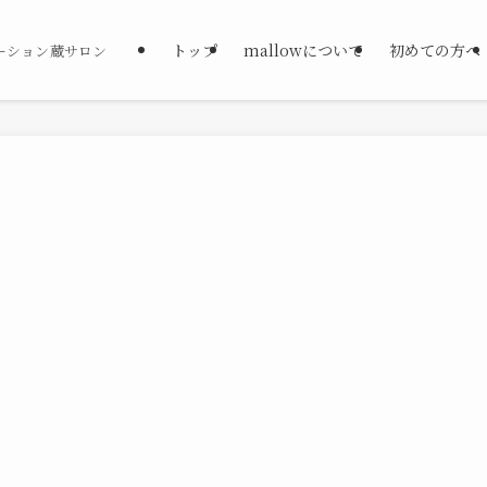
トップ
mallowについて
初めての方へ
ーション蔵サロン