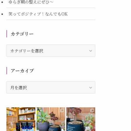
ゆらぎ期の整えにぜひ～
笑ってポジティブ！なんでもOK
カテゴリー
カ
テ
ゴ
リ
アーカイブ
ー
ア
ー
カ
イ
ブ