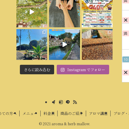
満
満
10
さらに読み込む
Instagram でフォロー
めての方へ
メニュー
料金表
商品のご紹介
アロマ講座
ブログ・
©
2021 aroma & herb mallow.