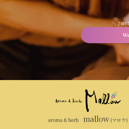
＼ 24
W
mallow
aroma & herb
(マロウ)