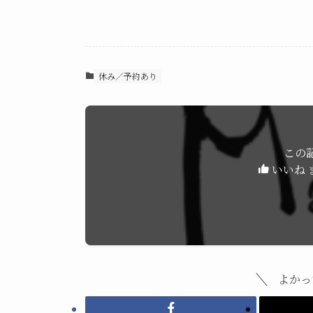
休み／予約あり
この
いいね 
よかっ