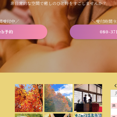
非日常的な空間で癒しのひと時をすごしませんか？
時間受付中／
＼受付時間 9:3
eb予約
080-37
満