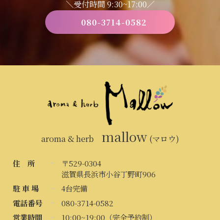
＼受付時間 9:30~17:00／
080-3714-0582
mallow
aroma & herb
(マロウ)
住 所
〒529-0304
滋賀県長浜市小谷丁野町906
駐 車 場
4台完備
電話番号
080-3714-0582
営業時間
10:00~19:00（完全予約制）