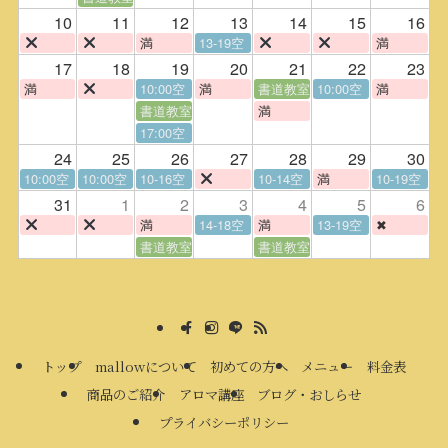
10
11
12
13
14
15
16
満
13-19空
満
17
18
19
20
21
22
23
満
10:00空
満
書道教室
10:00空
満
書道教室
満
17:00空
24
25
26
27
28
29
30
10:00空
10:00空
10-16空
10-14空
満
10-19空
31
1
2
3
4
5
6
満
14-18空
満
13-19空
✖
書道教室
書道教室
トップ
mallowについて
初めての方へ
メニュー
料金表
商品のご紹介
アロマ講座
ブログ・おしらせ
プライバシーポリシー