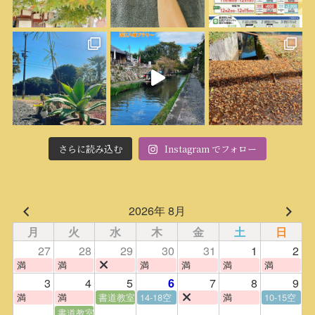
さらに読み込む
Instagram でフォロー
2026年 8月
月
火
水
木
金
土
日
27
28
29
30
31
1
2
満
満
満
満
満
満
3
4
5
7
8
9
6
満
満
書道教室
14-18空
満
10-15空
書道教室