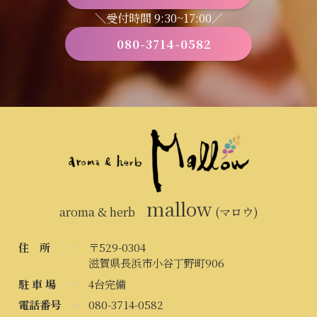
＼受付時間 9:30~17:00／
080-3714-0582
mallow
aroma & herb
(マロウ)
住 所
〒529-0304
滋賀県長浜市小谷丁野町906
駐 車 場
4台完備
電話番号
080-3714-0582