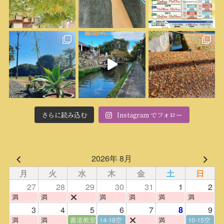
さらに読み込む
Instagram でフォロー
2026年 8月
月
火
水
木
金
土
日
27
28
29
30
31
1
2
満
満
満
満
満
満
3
4
5
6
7
9
8
満
満
書道教室
14-18空
満
10-15空