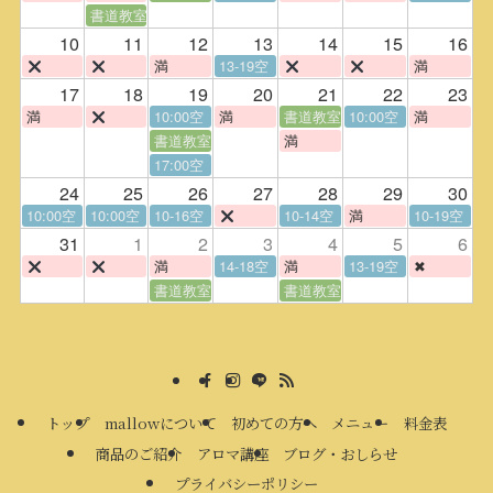
書道教室
10
11
12
13
14
15
16
満
13-19空
満
17
18
19
20
21
22
23
満
10:00空
満
書道教室
10:00空
満
書道教室
満
17:00空
24
25
26
27
28
29
30
10:00空
10:00空
10-16空
10-14空
満
10-19空
31
1
2
3
4
5
6
満
14-18空
満
13-19空
✖
書道教室
書道教室
トップ
mallowについて
初めての方へ
メニュー
料金表
商品のご紹介
アロマ講座
ブログ・おしらせ
プライバシーポリシー