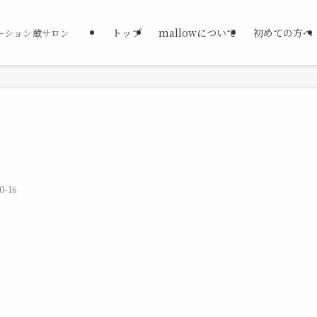
トップ
mallowについて
初めての方へ
ーション蔵サロン
0-16