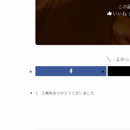
この
いいね 
よかっ
２周年ありがとうございました