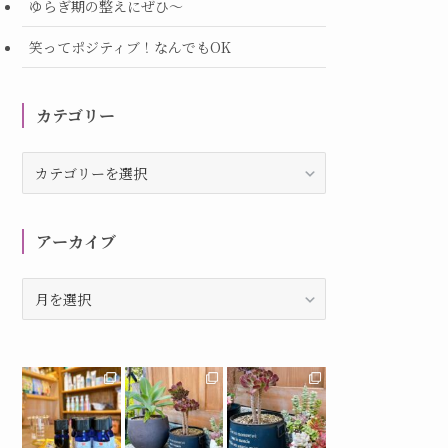
ゆらぎ期の整えにぜひ～
笑ってポジティブ！なんでもOK
カテゴリー
カ
テ
ゴ
リ
アーカイブ
ー
ア
ー
カ
イ
ブ