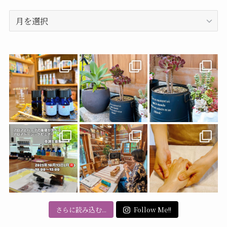
ー
ア
ー
カ
イ
ブ
さらに読み込む...
Follow Me!!