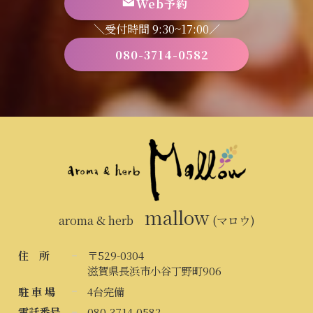
Web予約
＼受付時間 9:30~17:00／
080-3714-0582
mallow
aroma & herb
(マロウ)
住 所
〒529-0304
滋賀県長浜市小谷丁野町906
駐 車 場
4台完備
電話番号
080-3714-0582