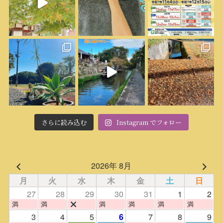
さらに読み込む
Instagram でフォロー
2026年 8月
月
火
水
木
金
土
日
27
28
29
30
31
1
2
満
満
満
満
満
満
3
4
5
7
8
9
6