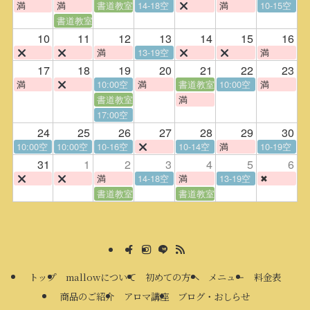
満
満
書道教室
14-18空
満
10-15空
書道教室
10
11
12
13
14
15
16
満
13-19空
満
17
18
19
20
21
22
23
満
10:00空
満
書道教室
10:00空
満
書道教室
満
17:00空
24
25
26
27
28
29
30
10:00空
10:00空
10-16空
10-14空
満
10-19空
31
1
2
3
4
5
6
満
14-18空
満
13-19空
✖
書道教室
書道教室
トップ
mallowについて
初めての方へ
メニュー
料金表
商品のご紹介
アロマ講座
ブログ・おしらせ