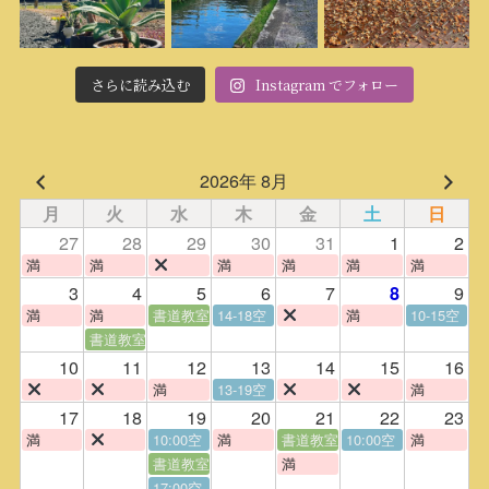
さらに読み込む
Instagram でフォロー
2026年 8月
月
火
水
木
金
土
日
27
28
29
30
31
1
2
満
満
満
満
満
満
3
4
5
6
7
9
8
満
満
書道教室
14-18空
満
10-15空
書道教室
10
11
12
13
14
15
16
満
13-19空
満
17
18
19
20
21
22
23
満
10:00空
満
書道教室
10:00空
満
書道教室
満
17:00空