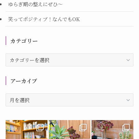
ゆらぎ期の整えにぜひ～
笑ってポジティブ！なんでもOK
カテゴリー
カ
テ
ゴ
リ
アーカイブ
ー
ア
ー
カ
イ
ブ