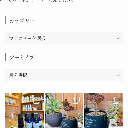
笑ってポジティブ！なんでもOK
カテゴリー
カ
テ
ゴ
リ
アーカイブ
ー
ア
ー
カ
イ
ブ