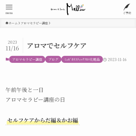
menu
ご予約
ホーム
アロマセラピー講座
2023
アロマでセルフケア
11/16
アロマセラピー講座
ブログ
ﾐｭｾﾞﾎﾘｽﾃｨｯｸｱﾛﾏ化粧品
2023-11-16
午前午後と一日
アロマセラピー講座の日
セルフケアからだ編＆かお編