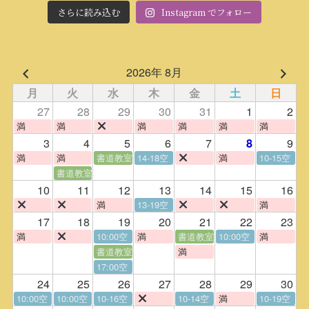
さらに読み込む
Instagram でフォロー
2026年 8月
月
火
水
木
金
土
日
27
28
29
30
31
1
2
満
満
満
満
満
満
3
4
5
6
7
9
8
満
満
書道教室
14-18空
満
10-15空
書道教室
10
11
12
13
14
15
16
満
13-19空
満
17
18
19
20
21
22
23
満
10:00空
満
書道教室
10:00空
満
書道教室
満
17:00空
24
25
26
27
28
29
30
10:00空
10:00空
10-16空
10-14空
満
10-19空