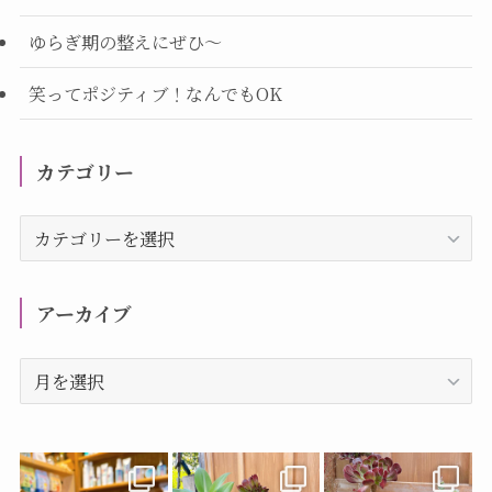
ゆらぎ期の整えにぜひ～
笑ってポジティブ！なんでもOK
カテゴリー
カ
テ
ゴ
リ
アーカイブ
ー
ア
ー
カ
イ
ブ