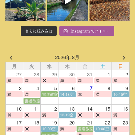
さらに読み込む
Instagram でフォロー
2026年 8月
月
火
水
木
金
土
日
27
28
29
30
31
1
2
満
満
満
満
満
満
3
4
5
6
8
9
7
満
満
書道教室
14-18空
満
10-15空
書道教室
10
11
12
13
14
15
16
満
13-19空
満
17
18
19
20
21
22
23
満
10:00空
満
書道教室
10:00空
満