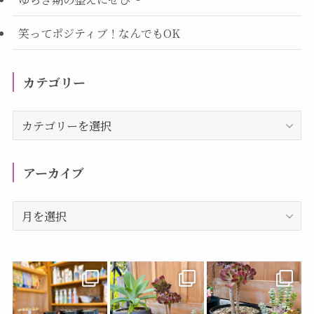
笑ってポジティブ！なんでもOK
カテゴリー
カ
テ
ゴ
リ
アーカイブ
ー
ア
ー
カ
イ
ブ