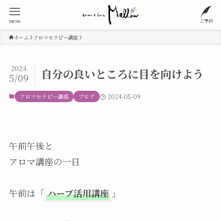
menu
ご予約
ホーム
アロマセラピー講座
2024
自分の良いところに目を向けよう
5/09
アロマセラピー講座
ブログ
2024-05-09
午前午後と
アロマ講座の一日
午前は「
ハーブ活用講座
」