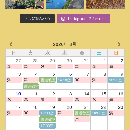
さらに読み込む
Instagram でフォロー
2026年 8月
月
火
水
木
金
土
日
27
28
29
30
31
1
2
満
満
満
満
満
満
3
4
5
6
7
8
9
満
満
書道教室
14-18空
満
13:00空
書道教室
11
12
13
14
15
16
10
満
満
満
17
18
19
20
21
22
23
満
10:00空
満
書道教室
10:00空
満
書道教室
満
17:00空