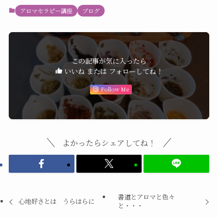
アロマセラピー講座
ブログ
この記事が気に入ったら
いいね または フォローしてね！
Follow Me
よかったらシェアしてね！
書道とアロマと色々
心地好さとは うらはらに
と・・・