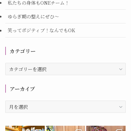
私たちの身体もONEチーム！
ゆらぎ期の整えにぜひ～
笑ってポジティブ！なんでもOK
カテゴリー
カ
テ
ゴ
リ
アーカイブ
ー
ア
ー
カ
イ