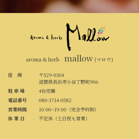
mallow
aroma & herb
(マロウ)
住 所
〒529-0304
滋賀県長浜市小谷丁野町906
駐 車 場
4台完備
電話番号
080-3714-0582
営業時間
10:00~19:00（完全予約制）
休 業 日
不定休（土日祝も営業）