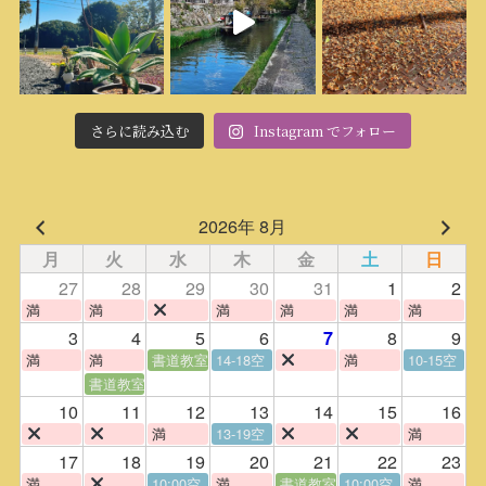
さらに読み込む
Instagram でフォロー
2026年 8月
月
火
水
木
金
土
日
27
28
29
30
31
1
2
満
満
満
満
満
満
3
4
5
6
8
9
7
満
満
書道教室
14-18空
満
10-15空
書道教室
10
11
12
13
14
15
16
満
13-19空
満
17
18
19
20
21
22
23
満
10:00空
満
書道教室
10:00空
満