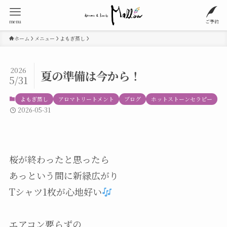
menu
ご予約
ホーム
メニュー
よもぎ蒸し
2026
夏の準備は今から！
5/31
よもぎ蒸し
アロマトリートメント
ブログ
ホットストーンセラピー
2026-05-31
桜が終わったと思ったら
あっという間に新緑広がり
Tシャツ1枚が心地好い
エアコン要らずの