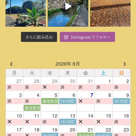
さらに読み込む
Instagram でフォロー
2026年 8月
月
火
水
木
金
土
日
27
28
29
30
31
1
2
満
満
満
満
満
満
3
4
5
6
8
9
7
満
満
書道教室
14-18空
満
10-15空
書道教室
10
11
12
13
14
15
16
満
13-19空
満
17
18
19
20
21
22
23
満
10:00空
満
書道教室
10:00空
満