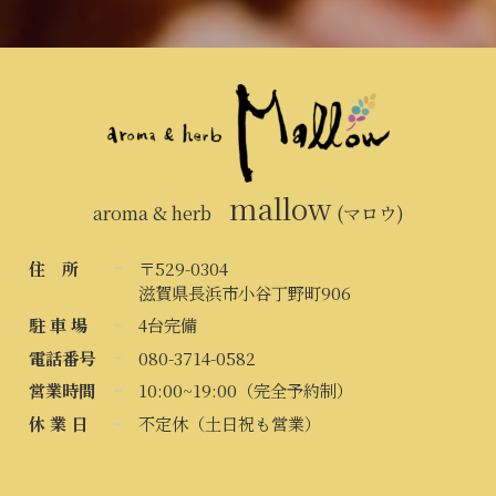
mallow
aroma & herb
(マロウ)
住 所
〒529-0304
滋賀県長浜市小谷丁野町906
駐 車 場
4台完備
電話番号
080-3714-0582
営業時間
10:00~19:00（完全予約制）
休 業 日
不定休（土日祝も営業）