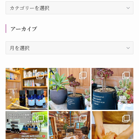
カ
テ
ゴ
リ
アーカイブ
ー
ア
ー
カ
イ
ブ