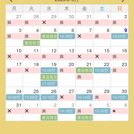
月
火
水
木
金
土
日
27
28
29
30
31
1
2
満
満
満
満
満
満
3
4
5
6
7
8
9
満
満
書道教室
14-18空
満
13:00空
書道教室
10
11
12
13
14
15
16
満
満
満
17
18
19
20
21
22
23
満
10:00空
満
書道教室
10:00空
満
書道教室
満
17:00空
24
25
26
27
28
29
30
10:00空
10:00空
10-16空
10-14空
満
14-19空
31
1
2
3
4
5
6
満
14-18空
満
15:30空
✖
書道教室
書道教室