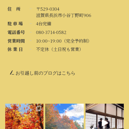
住 所
〒529-0304
滋賀県長浜市小谷丁野町906
駐 車 場
4台完備
電話番号
080-3714-0582
営業時間
10:00~19:00（完全予約制）
休 業 日
不定休（土日祝も営業）
お引越し前のブログはこちら