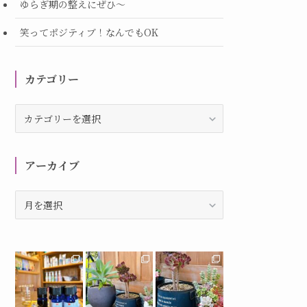
ゆらぎ期の整えにぜひ～
笑ってポジティブ！なんでもOK
カテゴリー
カ
テ
ゴ
リ
アーカイブ
ー
ア
ー
カ
イ
ブ