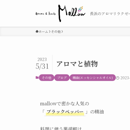
長浜のアロマリラクゼ
ホーム
その他
2023
アロマと植物
5/31
その他
ブログ
精油(エッセンシャルオイル)
2023-
mallowで密かな人気の
「
ブラックペッパー
」の精油
料理に使う黒胡椒は