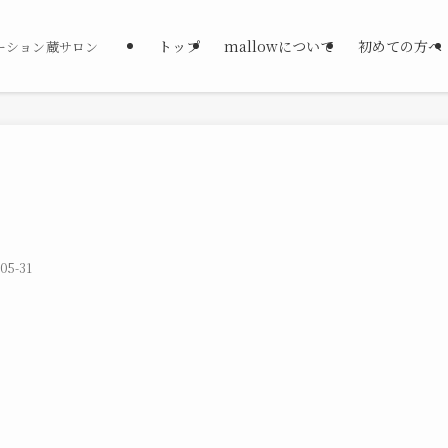
トップ
mallowについて
初めての方へ
ーション蔵サロン
05-31