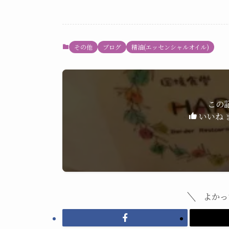
その他
ブログ
精油(エッセンシャルオイル)
この
いいね 
よかっ