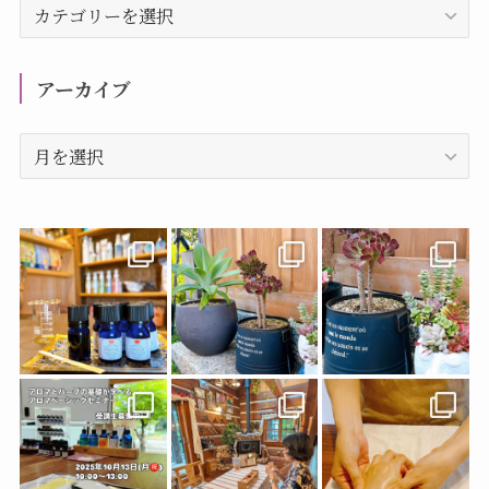
カ
テ
ゴ
リ
アーカイブ
ー
ア
ー
カ
イ
ブ