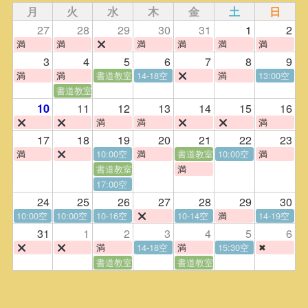
月
火
水
木
金
土
日
27
28
29
30
31
1
2
満
満
満
満
満
満
3
4
5
6
7
8
9
満
満
書道教室
14-18空
満
13:00空
書道教室
11
12
13
14
15
16
10
満
満
満
17
18
19
20
21
22
23
満
10:00空
満
書道教室
10:00空
満
書道教室
満
17:00空
24
25
26
27
28
29
30
10:00空
10:00空
10-16空
10-14空
満
14-19空
31
1
2
3
4
5
6
満
14-18空
満
15:30空
✖
書道教室
書道教室