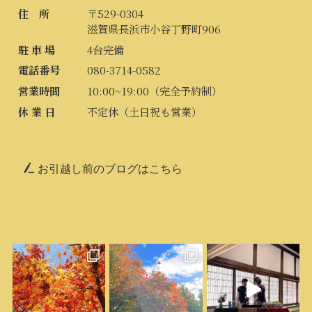
住 所
〒529-0304
滋賀県長浜市小谷丁野町906
駐 車 場
4台完備
電話番号
080-3714-0582
営業時間
10:00~19:00（完全予約制）
休 業 日
不定休（土日祝も営業）
お引越し前のブログはこちら