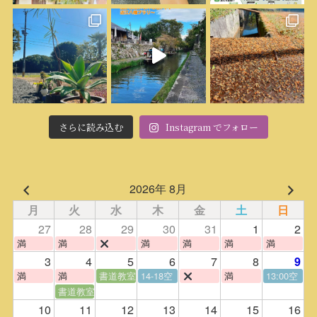
さらに読み込む
Instagram でフォロー
2026年 8月
月
火
水
木
金
土
日
27
28
29
30
31
1
2
満
満
満
満
満
満
3
4
5
6
7
8
9
満
満
書道教室
14-18空
満
13:00空
書道教室
10
11
12
13
14
15
16