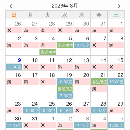
2026年 8月
日
月
火
水
木
金
土
26
27
28
29
30
31
1
満
満
満
満
満
2
3
4
5
6
7
8
満
満
満
書道教室
14-18空
満
書道教室
10
11
12
13
14
15
9
13:00空
満
満
16
17
18
19
20
21
22
満
満
10:00空
満
書道教室
10:00空
書道教室
満
17:00空
23
24
25
26
27
28
29
満
10:00空
10:00空
10-16空
10-14空
満
30
31
1
2
3
4
5
14-19空
満
14-18空
満
15:30空