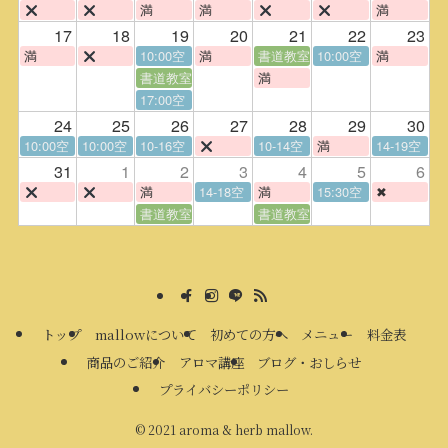
満
満
満
17
18
19
20
21
22
23
満
10:00空
満
書道教室
10:00空
満
書道教室
満
17:00空
24
25
26
27
28
29
30
10:00空
10:00空
10-16空
10-14空
満
14-19空
31
1
2
3
4
5
6
満
14-18空
満
15:30空
✖
書道教室
書道教室
トップ
mallowについて
初めての方へ
メニュー
料金表
商品のご紹介
アロマ講座
ブログ・おしらせ
プライバシーポリシー
©
2021 aroma & herb mallow.