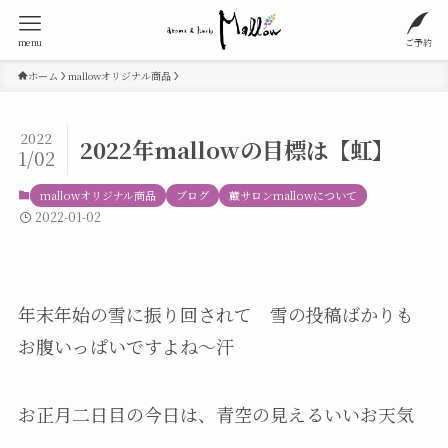
menu
ご予約
ホーム
mallowオリジナル商品
2022
2022年mallowの目標は【虹】
1/02
mallowオリジナル商品
ブログ
蔵サロンmallowについて
2022-01-02
年末年始の雪に振り回されて 雪の投稿ばかりも
お腹いっぱいですよね〜汗
お正月二日目の今日は、青空の見えるいいお天気