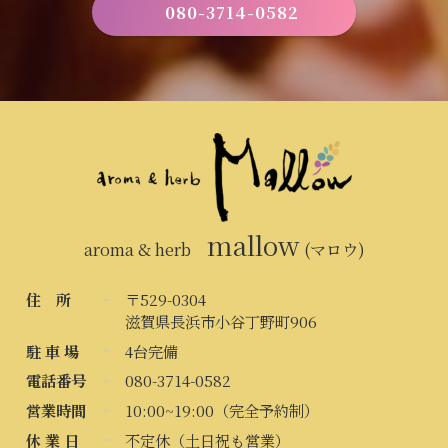
080-3714-0582
mallow
aroma & herb
(マロウ)
住 所
〒529-0304
滋賀県長浜市小谷丁野町906
駐 車 場
4台完備
電話番号
080-3714-0582
営業時間
10:00~19:00（完全予約制）
休 業 日
不定休（土日祝も営業）