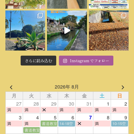
さらに読み込む
Instagram でフォロー
2026年 8月
月
火
水
木
金
土
日
27
28
29
30
31
1
2
満
満
満
満
満
満
3
4
5
6
8
9
7
満
満
書道教室
14-18空
満
10-15空
書道教室