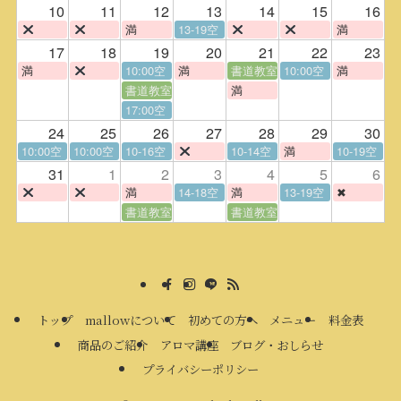
10
11
12
13
14
15
16
満
13-19空
満
17
18
19
20
21
22
23
満
10:00空
満
書道教室
10:00空
満
書道教室
満
17:00空
24
25
26
27
28
29
30
10:00空
10:00空
10-16空
10-14空
満
10-19空
31
1
2
3
4
5
6
満
14-18空
満
13-19空
✖
書道教室
書道教室
トップ
mallowについて
初めての方へ
メニュー
料金表
商品のご紹介
アロマ講座
ブログ・おしらせ
プライバシーポリシー