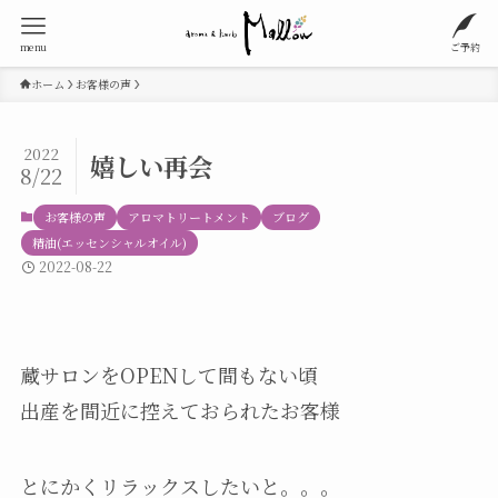
menu
ご予約
ホーム
お客様の声
2022
嬉しい再会
8/22
お客様の声
アロマトリートメント
ブログ
精油(エッセンシャルオイル)
2022-08-22
蔵サロンをOPENして間もない頃
出産を間近に控えておられたお客様
とにかくリラックスしたいと。。。