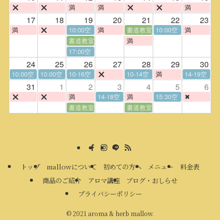
満
満
満
17
18
19
20
21
22
23
満
10:00空
満
書道教室
10:00空
満
書道教室
満
17:00空
24
25
26
27
28
29
30
10:00空
10:00空
10-16空
10-14空
満
14-19空
31
1
2
3
4
5
6
満
14-18空
満
15:30空
✖
書道教室
書道教室
トップ
mallowについて
初めての方へ
メニュー
料金表
商品のご紹介
アロマ講座
ブログ・おしらせ
プライバシーポリシー
©
2021 aroma & herb mallow.