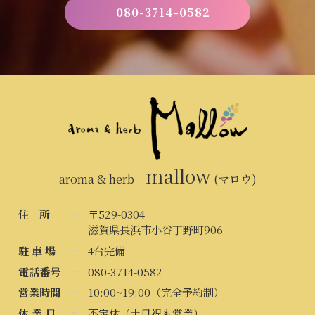
080-3714-0582
mallow
aroma & herb
(マロウ)
住 所
〒529-0304
滋賀県長浜市小谷丁野町906
駐 車 場
4台完備
電話番号
080-3714-0582
営業時間
10:00~19:00（完全予約制）
休 業 日
不定休（土日祝も営業）