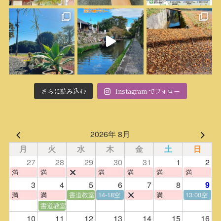
さらに読み込む
Instagram でフォロー
2026年 8月
月
火
水
木
金
土
日
27
28
29
30
31
1
2
満
満
満
満
満
満
3
4
5
6
7
8
9
満
満
書道教室
14-18空
満
13:00空
書道教室
10
11
12
13
14
15
16