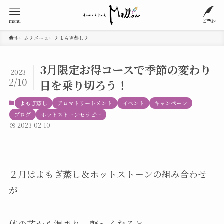
menu
ご予約
ホーム
メニュー
よもぎ蒸し
3月限定お得コースで季節の変わり
2023
2/10
目を乗り切ろう！
よもぎ蒸し
アロマトリートメント
イベント
キャンペーン
ブログ
ホットストーンセラピー
2023-02-10
２月はよもぎ蒸し＆ホットストーンの組み合わせ
が
体の芯から温まり、軽〜くなると