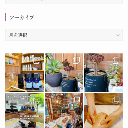
テ
ゴ
リ
アーカイブ
ー
ア
ー
カ
イ
ブ