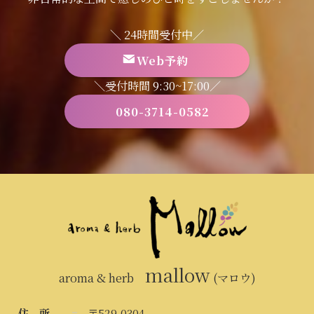
＼ 24時間受付中／
Web予約
＼受付時間 9:30~17:00／
080-3714-0582
mallow
aroma & herb
(マロウ)
住 所
〒529-0304