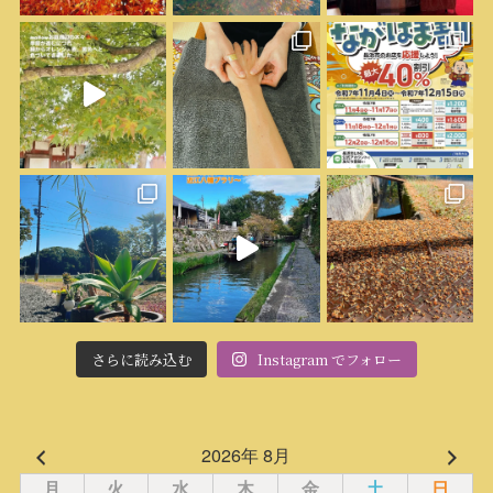
さらに読み込む
Instagram でフォロー
2026年 8月
月
火
水
木
金
土
日