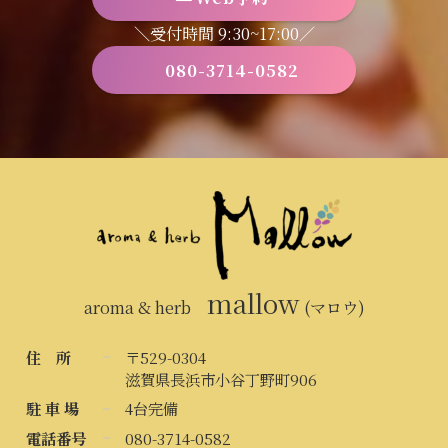
＼受付時間 9:30~17:00／
080-3714-0582
mallow
aroma & herb
(マロウ)
住 所
〒529-0304
滋賀県長浜市小谷丁野町906
駐 車 場
4台完備
電話番号
080-3714-0582