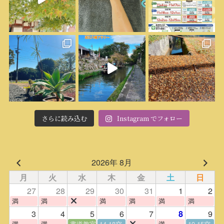
さらに読み込む
Instagram でフォロー
2026年 8月
月
火
水
木
金
土
日
27
28
29
30
31
1
2
満
満
満
満
満
満
3
4
5
6
7
9
8
満
満
書道教室
14-18空
満
10-15空