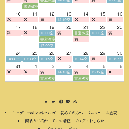
書道教室
10
11
12
13
14
15
16
満
13-19空
満
17
18
19
20
21
22
23
満
10:00空
満
書道教室
10:00空
満
書道教室
満
17:00空
24
25
26
27
28
29
30
10:00空
10:00空
10-16空
10-14空
満
10-19空
31
1
2
3
4
5
6
満
14-18空
満
13-19空
✖
書道教室
書道教室
トップ
mallowについて
初めての方へ
メニュー
料金表
商品のご紹介
アロマ講座
ブログ・おしらせ
プライバシーポリシー