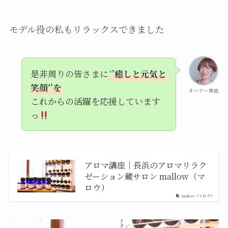
モデル役の私もリラックスできました
是非周りの皆さまに
‘
’癒しと元気と
笑顔‘’を
オーナー美由
これからの活躍を応援しています
っ
アロマ講座｜長浜のアロマリラク
ゼーション蔵サロン mallow（マ
ロウ）
mallow（マロウ）