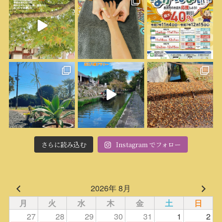
さらに読み込む
Instagram でフォロー
2026年 8月
月
火
水
木
金
土
日
27
28
29
30
31
1
2