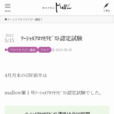
menu
ご予約
ホーム
アロマセラピー講座
2022
ｿｰｼｬﾙｱﾛﾏｾﾗﾋﾟｽﾄ認定試験
5/15
アロマセラピー講座
ブログ
2022-05-15
4月月末のGW前半は
mallow第１号ｿｰｼｬﾙｱﾛﾏｾﾗﾋﾟｽﾄ認定試験でした。
ｿｰｼｬﾙｱﾛﾏｾﾗﾋﾟｽﾄ講座は全10時間