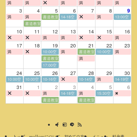
満
満
満
満
満
満
3
4
5
6
7
8
9
満
満
書道教室
14-18空
満
13:00空
書道教室
10
11
12
13
14
15
16
満
満
満
17
18
19
20
21
22
23
満
10:00空
満
書道教室
10:00空
満
書道教室
満
17:00空
24
25
26
27
28
29
30
10:00空
10:00空
10-16空
10-14空
満
14-19空
31
1
2
3
4
5
6
満
14-18空
満
15:30空
✖
書道教室
書道教室
トップ
mallowについて
初めての方へ
メニュー
料金表