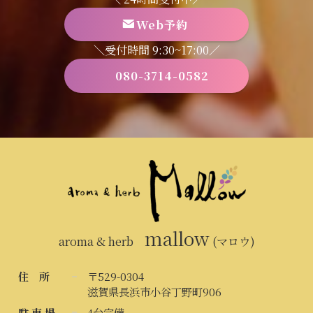
Web予約
＼受付時間 9:30~17:00／
080-3714-0582
mallow
aroma & herb
(マロウ)
住 所
〒529-0304
滋賀県長浜市小谷丁野町906
駐 車 場
4台完備