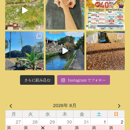
さらに読み込む
Instagram でフォロー
2026年 8月
月
火
水
木
金
土
日
27
28
29
30
31
1
2
満
満
満
満
満
満