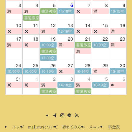
3
4
5
7
8
9
6
満
満
書道教室
14-18空
満
10-15空
書道教室
10
11
12
13
14
15
16
満
13-19空
満
17
18
19
20
21
22
23
満
10:00空
満
書道教室
10:00空
満
書道教室
満
17:00空
24
25
26
27
28
29
30
10:00空
10:00空
10-16空
10-14空
満
10-19空
31
1
2
3
4
5
6
満
14-18空
満
13-19空
✖
書道教室
書道教室
トップ
mallowについて
初めての方へ
メニュー
料金表