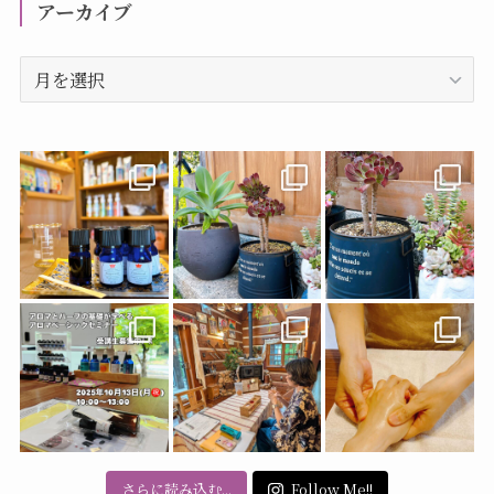
リ
アーカイブ
ー
ア
ー
カ
イ
ブ
さらに読み込む...
Follow Me!!